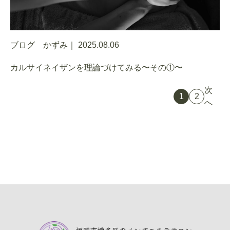
ブログ かずみ｜
2025.08.06
カルサイネイザンを理論づけてみる〜その①〜
次
投
1
2
へ
稿
の
ペ
ー
ジ
送
り